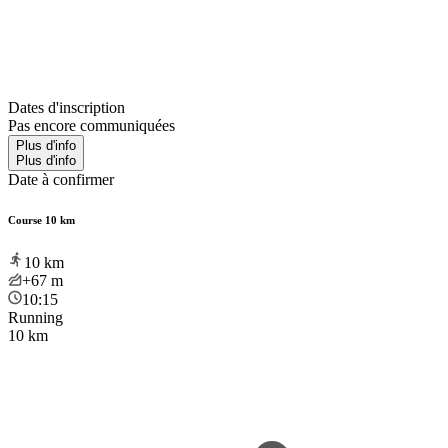
Dates d'inscription
Pas encore communiquées
Plus d'info
Plus d'info
Date à confirmer
Course 10 km
10
km
+67
m
10:15
Running
10 km