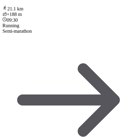
21.1
km
+188
m
09:30
Running
Semi-marathon