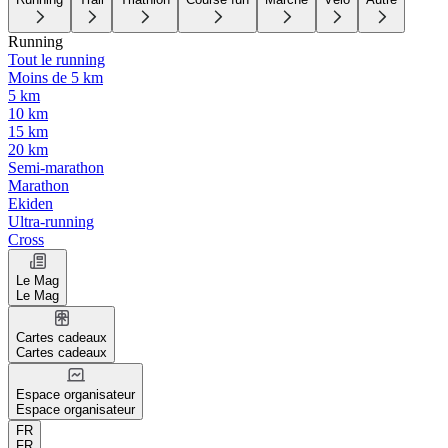
Running
Tout le running
Moins de 5 km
5 km
10 km
15 km
20 km
Semi-marathon
Marathon
Ekiden
Ultra-running
Cross
Le Mag
Le Mag
Cartes cadeaux
Cartes cadeaux
Espace organisateur
Espace organisateur
FR
FR