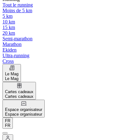
Tout le running
Moins de 5 km
5 km
10 km
15 km
20 km
Semi-marathon
Marathon
Ekiden
Ultra-running
Cross
Le Mag
Le Mag
Cartes cadeaux
Cartes cadeaux
Espace organisateur
Espace organisateur
FR
FR