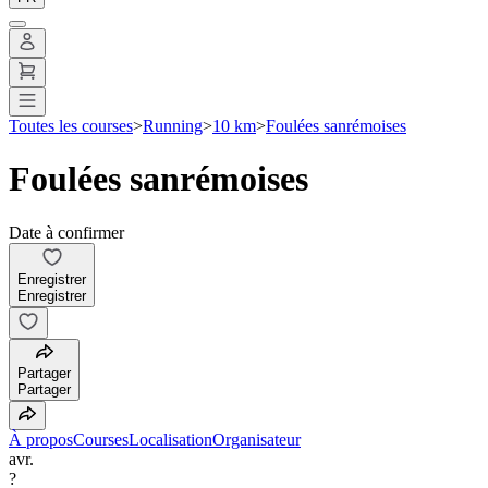
Toutes les courses
>
Running
>
10 km
>
Foulées sanrémoises
Foulées sanrémoises
Date à confirmer
Enregistrer
Enregistrer
Partager
Partager
À propos
Courses
Localisation
Organisateur
avr.
?