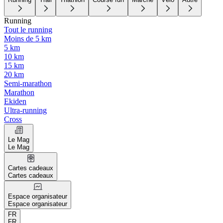
Running
Tout le running
Moins de 5 km
5 km
10 km
15 km
20 km
Semi-marathon
Marathon
Ekiden
Ultra-running
Cross
Le Mag
Le Mag
Cartes cadeaux
Cartes cadeaux
Espace organisateur
Espace organisateur
FR
FR