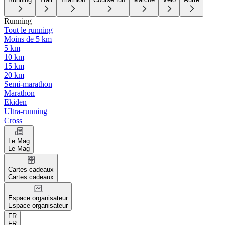
Running
Tout le running
Moins de 5 km
5 km
10 km
15 km
20 km
Semi-marathon
Marathon
Ekiden
Ultra-running
Cross
Le Mag
Le Mag
Cartes cadeaux
Cartes cadeaux
Espace organisateur
Espace organisateur
FR
FR