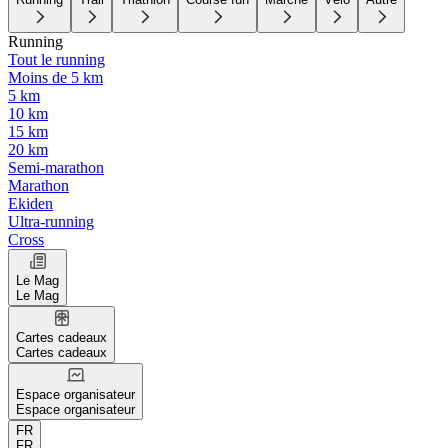
Running
Tout le running
Moins de 5 km
5 km
10 km
15 km
20 km
Semi-marathon
Marathon
Ekiden
Ultra-running
Cross
Le Mag
Le Mag
Cartes cadeaux
Cartes cadeaux
Espace organisateur
Espace organisateur
FR
FR