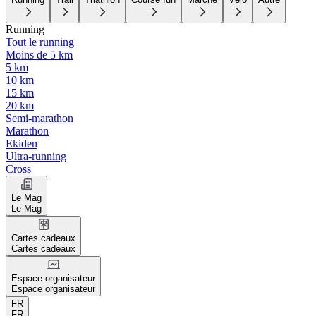
Running
Tout le running
Moins de 5 km
5 km
10 km
15 km
20 km
Semi-marathon
Marathon
Ekiden
Ultra-running
Cross
Le Mag
Le Mag
Cartes cadeaux
Cartes cadeaux
Espace organisateur
Espace organisateur
FR
FR