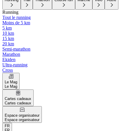
Running
Tout le running
Moins de 5 km
5 km
10 km
15 km
20 km
Semi-marathon
Marathon
Ekiden
Ultra-running
Cross
Le Mag
Le Mag
Cartes cadeaux
Cartes cadeaux
Espace organisateur
Espace organisateur
FR
FR