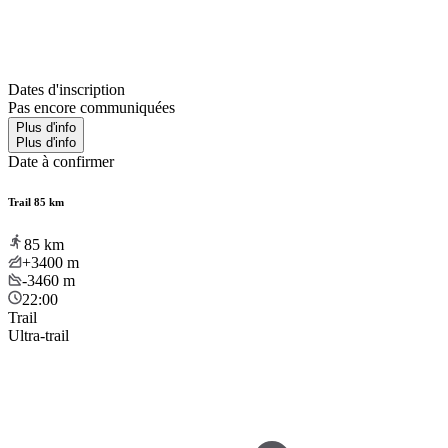
Dates d'inscription
Pas encore communiquées
Plus d'info
Plus d'info
Date à confirmer
Trail 85 km
85
km
+3400
m
-3460
m
22:00
Trail
Ultra-trail