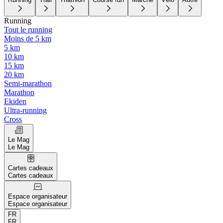
Running
Tout le running
Moins de 5 km
5 km
10 km
15 km
20 km
Semi-marathon
Marathon
Ekiden
Ultra-running
Cross
Le Mag
Le Mag
Cartes cadeaux
Cartes cadeaux
Espace organisateur
Espace organisateur
FR
FR