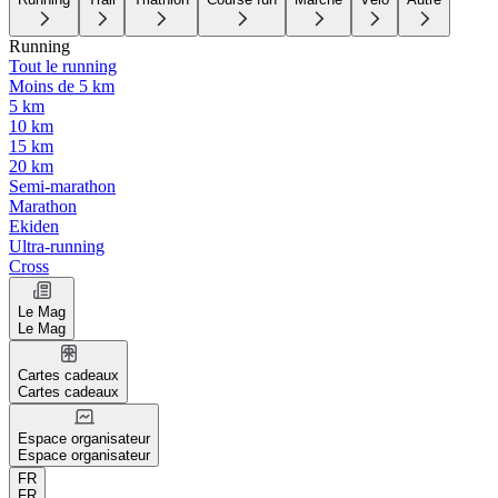
Running
Tout le running
Moins de 5 km
5 km
10 km
15 km
20 km
Semi-marathon
Marathon
Ekiden
Ultra-running
Cross
Le Mag
Le Mag
Cartes cadeaux
Cartes cadeaux
Espace organisateur
Espace organisateur
FR
FR