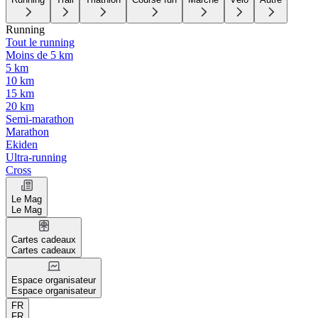
Running
Tout le running
Moins de 5 km
5 km
10 km
15 km
20 km
Semi-marathon
Marathon
Ekiden
Ultra-running
Cross
Le Mag
Le Mag
Cartes cadeaux
Cartes cadeaux
Espace organisateur
Espace organisateur
FR
FR