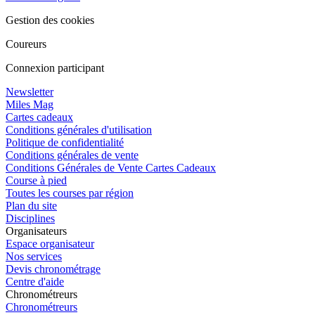
Gestion des cookies
Coureurs
Connexion participant
Newsletter
Miles Mag
Cartes cadeaux
Conditions générales d'utilisation
Politique de confidentialité
Conditions générales de vente
Conditions Générales de Vente Cartes Cadeaux
Course à pied
Toutes les courses par région
Plan du site
Disciplines
Organisateurs
Espace organisateur
Nos services
Devis chronométrage
Centre d'aide
Chronométreurs
Chronométreurs