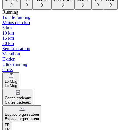
Running
Tout le running
Moins de 5 km
5 km
10 km
15 km
20 km
Semi-marathon
Marathon
Ekiden
Ultra-running
Cross
Le Mag
Le Mag
Cartes cadeaux
Cartes cadeaux
Espace organisateur
Espace organisateur
FR
FR