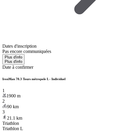
Dates d'inscription
Pas encore communiquées
Plus d'info
Plus d'info
Date à confirmer
IronMan 70.3 Tours métropole L - Individuel
1
1900
m
2
90
km
3
21.1
km
Triathlon
Triathlon L