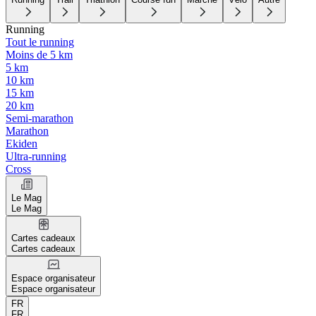
Running
Tout le running
Moins de 5 km
5 km
10 km
15 km
20 km
Semi-marathon
Marathon
Ekiden
Ultra-running
Cross
Le Mag
Le Mag
Cartes cadeaux
Cartes cadeaux
Espace organisateur
Espace organisateur
FR
FR