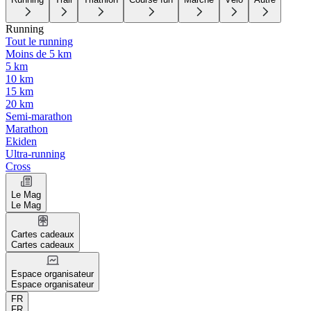
Running
Tout le running
Moins de 5 km
5 km
10 km
15 km
20 km
Semi-marathon
Marathon
Ekiden
Ultra-running
Cross
Le Mag
Le Mag
Cartes cadeaux
Cartes cadeaux
Espace organisateur
Espace organisateur
FR
FR