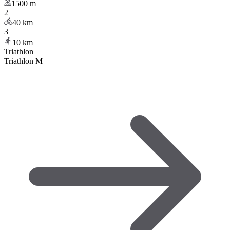
1500
m
2
40
km
3
10
km
Triathlon
Triathlon M