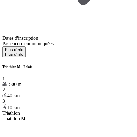
Dates d'inscription
Pas encore communiquées
Plus d'info
Plus d'info
Triathlon M - Relais
1
1500
m
2
40
km
3
10
km
Triathlon
Triathlon M