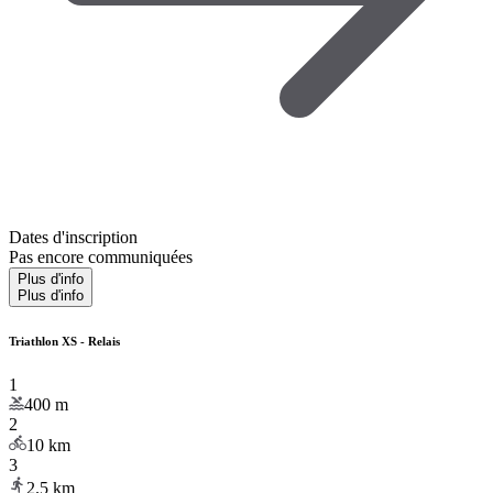
Dates d'inscription
Pas encore communiquées
Plus d'info
Plus d'info
Triathlon XS - Relais
1
400
m
2
10
km
3
2.5
km