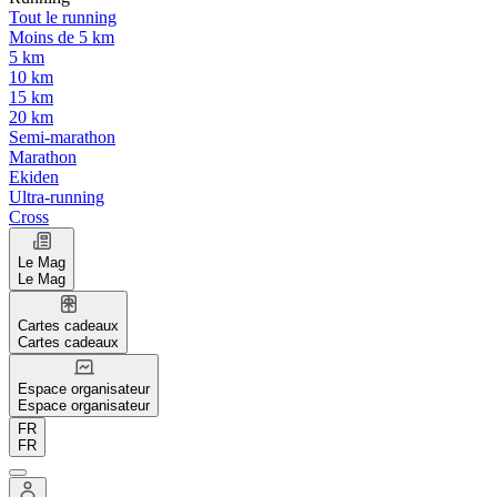
Tout le running
Moins de 5 km
5 km
10 km
15 km
20 km
Semi-marathon
Marathon
Ekiden
Ultra-running
Cross
Le Mag
Le Mag
Cartes cadeaux
Cartes cadeaux
Espace organisateur
Espace organisateur
FR
FR