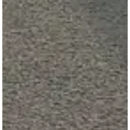
5
km
09:30
Running
5 km