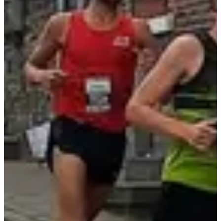
Dates d'inscription
Pas encore communiquées
Date à confirmer
Marche
09:30
Marche
Randonnée pédestre