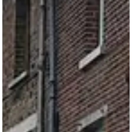
Dates d'inscription
Pas encore communiquées
Date à confirmer
5 km
5
km
10:30
Running