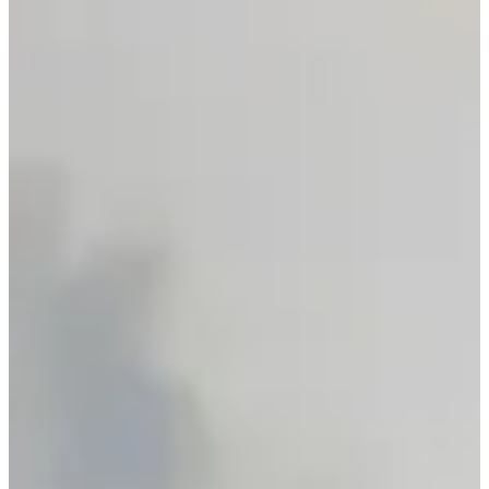
Un parcours au choix, 5 ou 10 km, entre sentiers verts et
bitume local ;
Un jogging des enfants (1 km, gratuit, sans inscription) pour
les graines de champions jusqu’à 12 ans ;
Un départ marche et canicross, pour les bipèdes et leurs
compagnons à quatre pattes ;
Une ambiance ultra conviviale, avec chrono officiel, bar,
petite restauration, animations pour les plus jeunes et une
journée médiévale en bonus (oui, t’as bien lu) !
Focus parcours :
Le 5 ou le 10 km, c’est toi qui vois. Mais dans les deux cas, tu
fouleras le parc de Wihéries et les chemins qui l’entourent. Un cadre
naturel, accessible, mais pas dénué de challenge : il va falloir sortir
du parking pour mériter la gorgée d’Orval à l’arrivée (non fournie,
mais on peut rêver). Le tracé ? Agréable, roulant, idéal pour
travailler la vitesse ou partager un bon moment entre potes.
Et pendant que tu donnes tout sur le bitume, tes enfants pourront