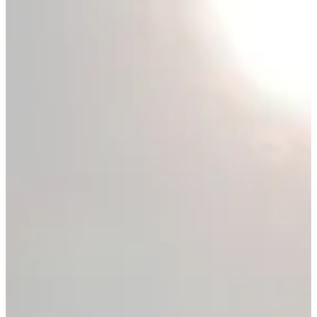
À propos
Courses
Localisation
août
?
Date
Août 2026
Date à confirmer
Lieu
Dour
Belgique
48 participants
en
2025
Petit bijou du Challenge Jogging des Hauts-Pays, le Jogging de
Wihéries t’attend pour une matinée qui fleure bon la nature, la
sueur… et la frite bien croustillante. Ici, on court pour le plaisir, pour
la perf, pour le chien ou pour les enfants — bref, pour toutes les
bonnes raisons du monde. Que tu sois coureur acharné, marcheur du
dimanche ou sprinteur en herbe, t’as ta place sur la ligne de départ.
Ce que tu vas trouver sur place :