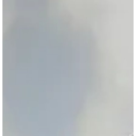
s’éclater sur leur course ou dans les animations prévues rien que
pour eux. Le plan parfait pour une sortie en famille qui sort de
l’ordinaire.
3 (très) bonnes raisons de participer :
Faire chauffer tes baskets dans un coin bucolique où il fait
bon courir, marcher ou trotter avec Médor ;
Profiter d’un événement à taille humaine, bienveillant, où la
performance rime avec plaisir ;
Enchaîner ta course avec une immersion dans une journée
médiévale. Oui, tu pourras passer des baskets aux braies sans
transition.
Résultats :
2025