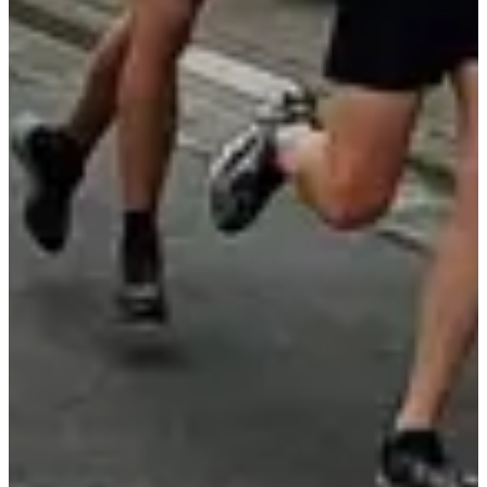
Dates d'inscription
Pas encore communiquées
Date à confirmer
Canicross 10km
10
km
09:30
Running
10 km