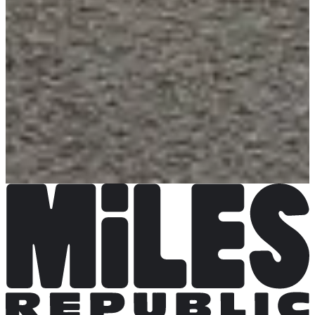
Dates d'inscription
Pas encore communiquées
Choisir une Course
10 km
Date à confirmer
5 km
Date à confirmer
Marche
Date à confirmer
Canicross 10km
Date à confirmer
Canicross 5km
Date à confirmer