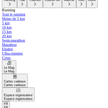
Running
Tout le running
Moins de 5 km
5 km
10 km
15 km
20 km
Semi-marathon
Marathon
Ekiden
Ultra-running
Cross
Le Mag
Le Mag
Cartes cadeaux
Cartes cadeaux
Espace organisateur
Espace organisateur
FR
FR