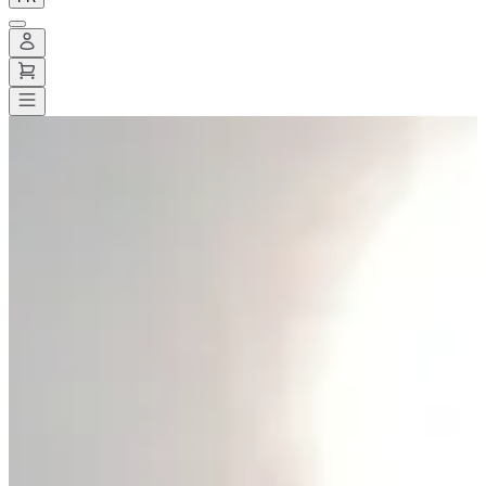
Toutes les courses
>
Running
>
10 km
>
Jogging de Wihéries
Jogging de Wihéries
Date à confirmer
Enregistrer
Enregistrer
Partager
Partager
Voir toutes les photos
Voir toutes les photos
1 / 6