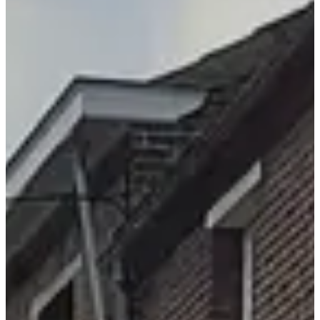
Courses
Tous
Running
Marche
août 2026
Date à confirmer
10 km
10
km
10:30
Running
10 km