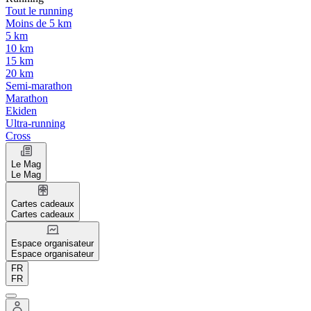
Tout le running
Moins de 5 km
5 km
10 km
15 km
20 km
Semi-marathon
Marathon
Ekiden
Ultra-running
Cross
Le Mag
Le Mag
Cartes cadeaux
Cartes cadeaux
Espace organisateur
Espace organisateur
FR
FR