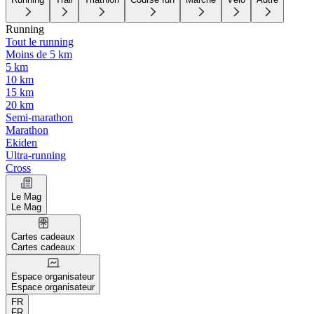
Running
Tout le running
Moins de 5 km
5 km
10 km
15 km
20 km
Semi-marathon
Marathon
Ekiden
Ultra-running
Cross
Le Mag
Le Mag
Cartes cadeaux
Cartes cadeaux
Espace organisateur
Espace organisateur
FR
FR