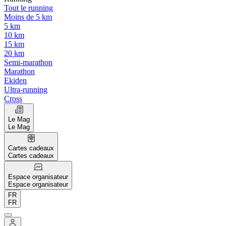
Tout le running
Moins de 5 km
5 km
10 km
15 km
20 km
Semi-marathon
Marathon
Ekiden
Ultra-running
Cross
Le Mag
Le Mag
Cartes cadeaux
Cartes cadeaux
Espace organisateur
Espace organisateur
FR
FR