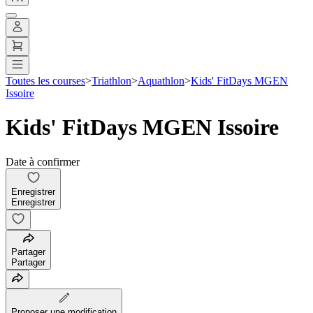
Toutes les courses
>
Triathlon
>
Aquathlon
>
Kids' FitDays MGEN
Issoire
Kids' FitDays MGEN Issoire
Date à confirmer
Enregistrer
Enregistrer
Partager
Partager
Proposer une modification