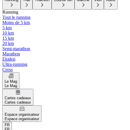
Running
Tout le running
Moins de 5 km
5 km
10 km
15 km
20 km
Semi-marathon
Marathon
Ekiden
Ultra-running
Cross
Le Mag
Le Mag
Cartes cadeaux
Cartes cadeaux
Espace organisateur
Espace organisateur
FR
FR