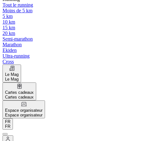
Tout le running
Moins de 5 km
5 km
10 km
15 km
20 km
Semi-marathon
Marathon
Ekiden
Ultra-running
Cross
Le Mag
Le Mag
Cartes cadeaux
Cartes cadeaux
Espace organisateur
Espace organisateur
FR
FR