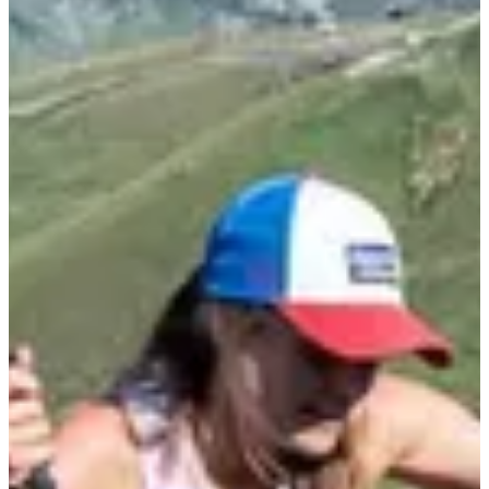
Focus sur le parcours :
Départ au cœur de la station, à 1 600m d'altitude. Jusqu'ici, tout va
bien. Tu as avec toi ton matériel obligatoire : 1 sifflet, 1 couverture
de survie, 50cl d'eau minimum et ton téléphone portable chargé. Ton
meilleur sac de trail est vivement conseillé pour stocker tes barres
énergétiques (et les papiers quand tu les auras englouties !). Enfin, si
tu es team bâtons, c'est OK.
On part sur des pentes plutôt douces, profite de l'incroyable paysage
car c'est un des seuls moments où ton cardio te le permettra !
Tu arrives au magnifique Lac Blanc, ravito, puis ça y est, c'est le
moment, DROIT DANS L'PENTU !! Un beau pierrier qui
surplombe le col de la Madeleine, la station de et la chaîne de la
Lauzière.
Tu franchis le col du Cheval Noir, j'espère qu'il t'en reste un peu
sous le pied parce qu'après un "replat" c'est parti pour les 300
derniers mètres de D+ jusqu'à cette "foutue statue" (à ce moment
précis c'est la vision que tu en as, mais on l'aime cette statue !).