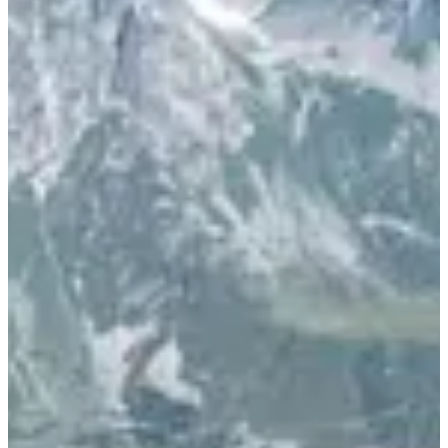
août
8
Date
Samedi 8 août 2026
Lieu
Saint-François-Longchamp
73 - Savoie
105 participants
en
2025
Il est là, juste au-dessus, ce sommet du Cheval Noir et sa statue
seront ton seul objectif. Un point de repère placé à 2 832m d'altitude
que tu ne perdras pas de vue pendant ce Kilomètre vertical proposé
par l'ESF de Saint François de Longchamps et Saint Françcois de
Longchamps Tourisme, soutenu par Dare 2B.
Ce que tu vas trouver sur place :
1250m de D+. Oui, tu viens pour ça.
Un buffet d'après course et une buvette
Une ambiance conviviale et des passionnés