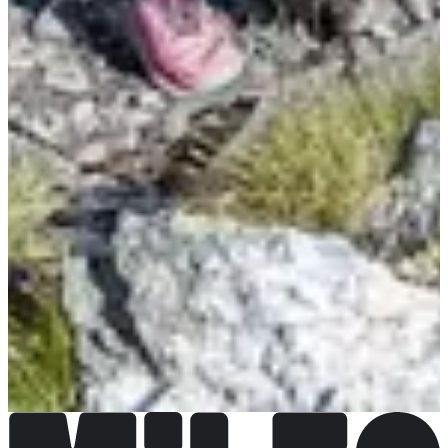
Dates d'inscription
Pas encore communiquées
Plus d'info
Plus d'info
Organisateur
Voir le site web
Voir la page Facebook
Choisir une Course
KV du Cheval Noir
15,00 €
Plus d'info
Plus d'info