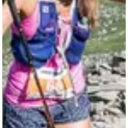
Ça y est, tu l'as fait ! Tu peux maintenant encourager les copines et
copains qui ne seraient pas allés aussi vite que toi en redescendant,
et aller profiter du ravito en bas.
3 bonnes raisons de venir :
Le lieu. C'est juste magnifique.
Cet effort du KV. Tu vas vivre un moment fort, que ce soit ton
premier ou ton énième !
L'organisation : ambiance, expérience, exigence, tout y est !
Résultats :
2023
2024
2025
Courses
dim. 9 août 2026