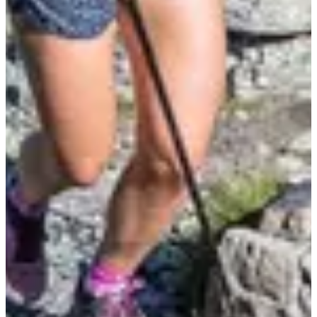
KV du Cheval Noir
6
km
+1250
m
09:00
Trail
Kilomètre-vertical