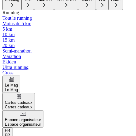
Running
Tout le running
Moins de 5 km
5 km
10 km
15 km
20 km
Semi-marathon
Marathon
Ekiden
Ultra-running
Cross
Le Mag
Le Mag
Cartes cadeaux
Cartes cadeaux
Espace organisateur
Espace organisateur
FR
FR