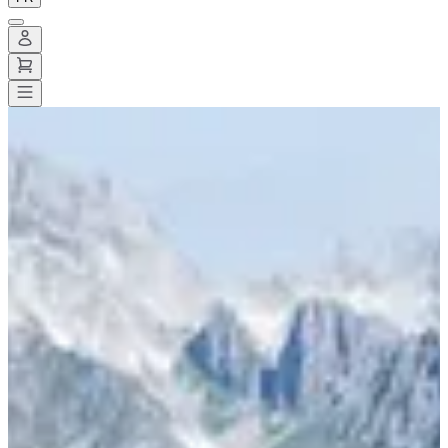
Toutes les courses
>
Trail
>
Kilomètre-vertical
>
KV du Cheval Noir
KV du Cheval Noir
Enregistrer
Enregistrer
Partager
Partager
Voir toutes les photos
Voir toutes les photos
1 / 7
À propos
Courses
Localisation
Organisateur