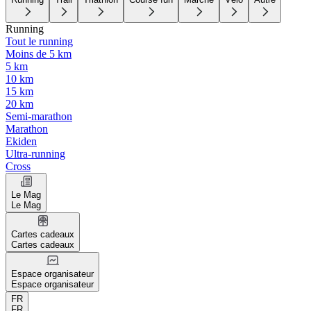
Running
Tout le running
Moins de 5 km
5 km
10 km
15 km
20 km
Semi-marathon
Marathon
Ekiden
Ultra-running
Cross
Le Mag
Le Mag
Cartes cadeaux
Cartes cadeaux
Espace organisateur
Espace organisateur
FR
FR