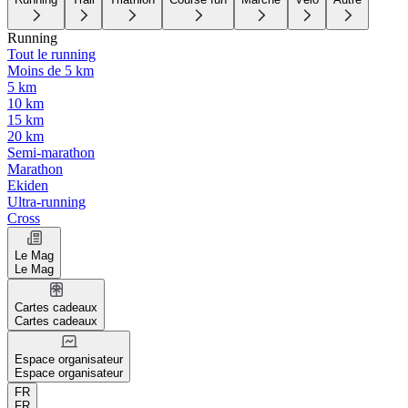
Running
Tout le running
Moins de 5 km
5 km
10 km
15 km
20 km
Semi-marathon
Marathon
Ekiden
Ultra-running
Cross
Le Mag
Le Mag
Cartes cadeaux
Cartes cadeaux
Espace organisateur
Espace organisateur
FR
FR