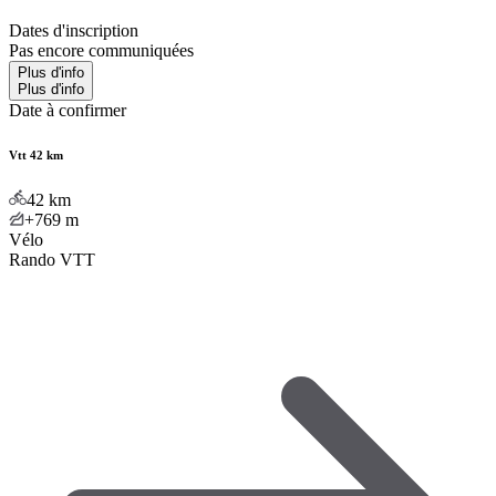
Dates d'inscription
Pas encore communiquées
Plus d'info
Plus d'info
Date à confirmer
Vtt 42 km
42
km
+769
m
Vélo
Rando VTT