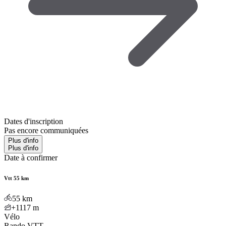
Dates d'inscription
Pas encore communiquées
Plus d'info
Plus d'info
Date à confirmer
Vtt 55 km
55
km
+1117
m
Vélo
Rando VTT