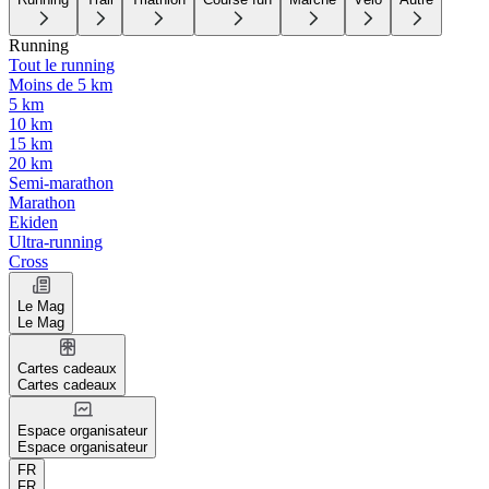
Running
Tout le running
Moins de 5 km
5 km
10 km
15 km
20 km
Semi-marathon
Marathon
Ekiden
Ultra-running
Cross
Le Mag
Le Mag
Cartes cadeaux
Cartes cadeaux
Espace organisateur
Espace organisateur
FR
FR