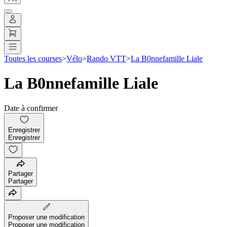
Toutes les courses
>
Vélo
>
Rando VTT
>
La B0nnefamille Liale
La B0nnefamille Liale
Date à confirmer
Enregistrer
Enregistrer
Partager
Partager
Proposer une modification
Proposer une modification