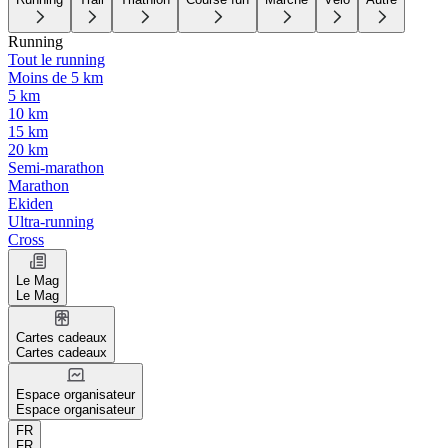
Running
Tout le running
Moins de 5 km
5 km
10 km
15 km
20 km
Semi-marathon
Marathon
Ekiden
Ultra-running
Cross
Le Mag
Le Mag
Cartes cadeaux
Cartes cadeaux
Espace organisateur
Espace organisateur
FR
FR