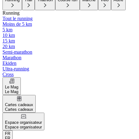
Running
Tout le running
Moins de 5 km
5 km
10 km
15 km
20 km
Semi-marathon
Marathon
Ekiden
Ultra-running
Cross
Le Mag
Le Mag
Cartes cadeaux
Cartes cadeaux
Espace organisateur
Espace organisateur
FR
FR