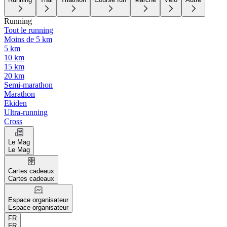
Running
Tout le running
Moins de 5 km
5 km
10 km
15 km
20 km
Semi-marathon
Marathon
Ekiden
Ultra-running
Cross
Le Mag
Le Mag
Cartes cadeaux
Cartes cadeaux
Espace organisateur
Espace organisateur
FR
FR