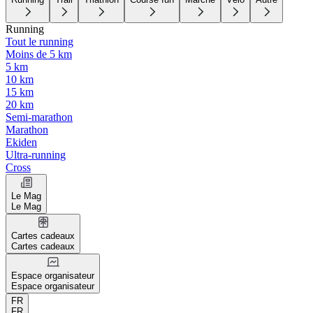
Running
Tout le running
Moins de 5 km
5 km
10 km
15 km
20 km
Semi-marathon
Marathon
Ekiden
Ultra-running
Cross
Le Mag
Le Mag
Cartes cadeaux
Cartes cadeaux
Espace organisateur
Espace organisateur
FR
FR