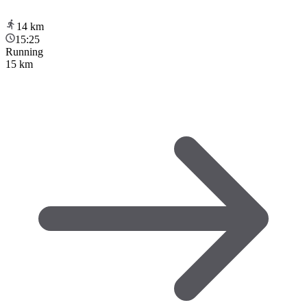
14
km
15:25
Running
15 km