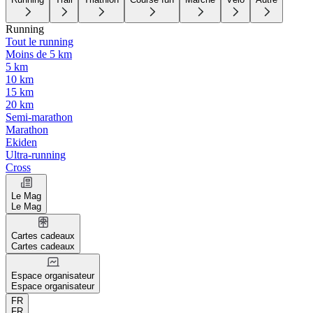
Running
Tout le running
Moins de 5 km
5 km
10 km
15 km
20 km
Semi-marathon
Marathon
Ekiden
Ultra-running
Cross
Le Mag
Le Mag
Cartes cadeaux
Cartes cadeaux
Espace organisateur
Espace organisateur
FR
FR