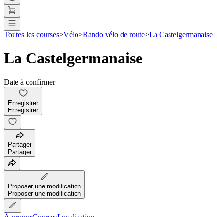
Toutes les courses
>
Vélo
>
Rando vélo de route
>
La Castelgermanaise
La Castelgermanaise
Date à confirmer
Enregistrer
Enregistrer
Partager
Partager
Proposer une modification
Proposer une modification
À propos
Courses
Localisation