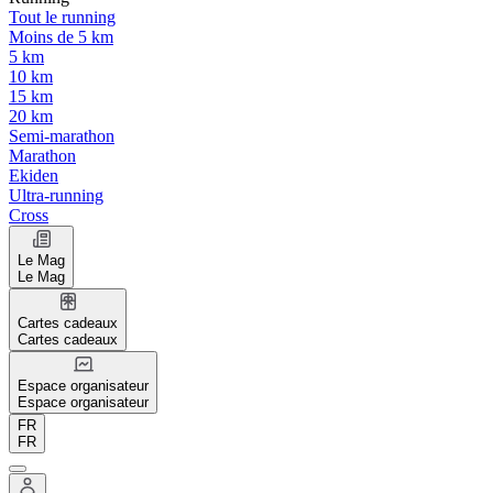
Tout le running
Moins de 5 km
5 km
10 km
15 km
20 km
Semi-marathon
Marathon
Ekiden
Ultra-running
Cross
Le Mag
Le Mag
Cartes cadeaux
Cartes cadeaux
Espace organisateur
Espace organisateur
FR
FR