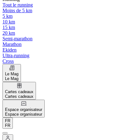
Tout le running
Moins de 5 km
5 km
10 km
15 km
20 km
Semi-marathon
Marathon
Ekiden
Ultra-running
Cross
Le Mag
Le Mag
Cartes cadeaux
Cartes cadeaux
Espace organisateur
Espace organisateur
FR
FR