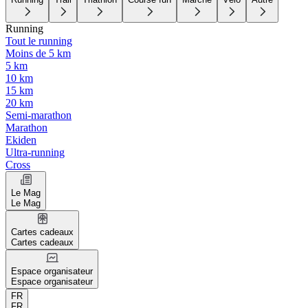
Running
Tout le running
Moins de 5 km
5 km
10 km
15 km
20 km
Semi-marathon
Marathon
Ekiden
Ultra-running
Cross
Le Mag
Le Mag
Cartes cadeaux
Cartes cadeaux
Espace organisateur
Espace organisateur
FR
FR