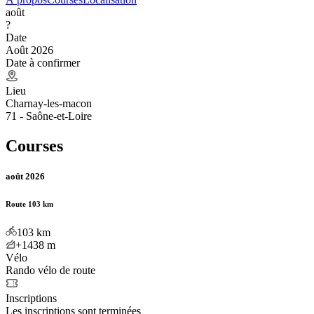
août
?
Date
Août 2026
Date à confirmer
Lieu
Charnay-les-macon
71 - Saône-et-Loire
Courses
août 2026
Route 103 km
103
km
+1438
m
Vélo
Rando vélo de route
Inscriptions
Les inscriptions sont terminées