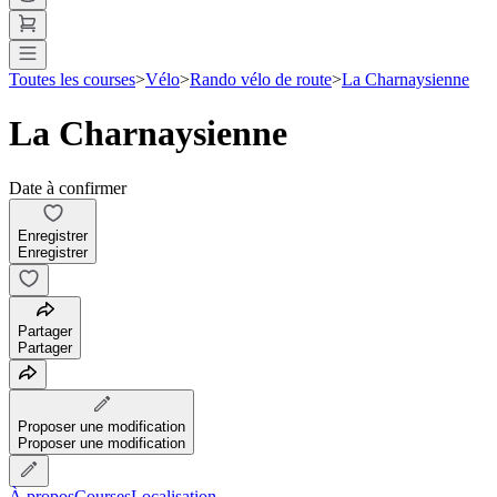
Toutes les courses
>
Vélo
>
Rando vélo de route
>
La Charnaysienne
La Charnaysienne
Date à confirmer
Enregistrer
Enregistrer
Partager
Partager
Proposer une modification
Proposer une modification
À propos
Courses
Localisation