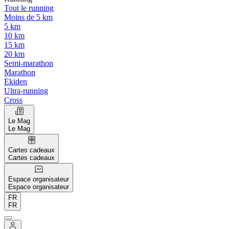
Tout le running
Moins de 5 km
5 km
10 km
15 km
20 km
Semi-marathon
Marathon
Ekiden
Ultra-running
Cross
Le Mag
Le Mag
Cartes cadeaux
Cartes cadeaux
Espace organisateur
Espace organisateur
FR
FR