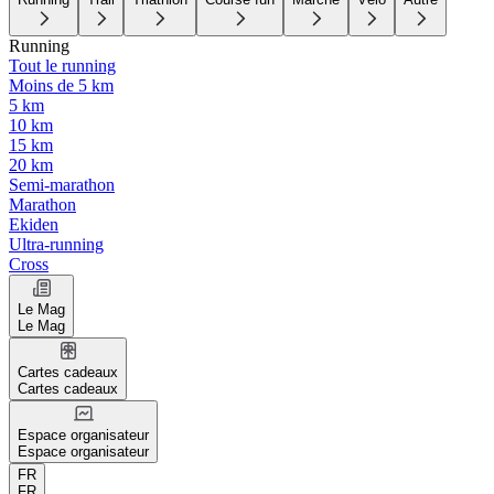
Running
Tout le running
Moins de 5 km
5 km
10 km
15 km
20 km
Semi-marathon
Marathon
Ekiden
Ultra-running
Cross
Le Mag
Le Mag
Cartes cadeaux
Cartes cadeaux
Espace organisateur
Espace organisateur
FR
FR