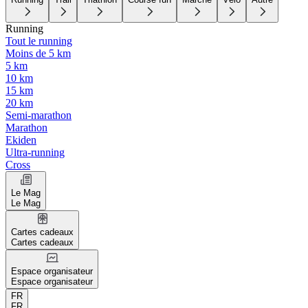
Running
Tout le running
Moins de 5 km
5 km
10 km
15 km
20 km
Semi-marathon
Marathon
Ekiden
Ultra-running
Cross
Le Mag
Le Mag
Cartes cadeaux
Cartes cadeaux
Espace organisateur
Espace organisateur
FR
FR