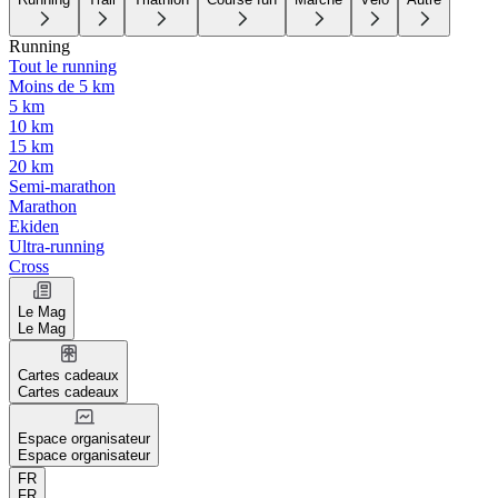
Running
Tout le running
Moins de 5 km
5 km
10 km
15 km
20 km
Semi-marathon
Marathon
Ekiden
Ultra-running
Cross
Le Mag
Le Mag
Cartes cadeaux
Cartes cadeaux
Espace organisateur
Espace organisateur
FR
FR