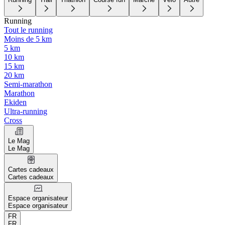
Running
Tout le running
Moins de 5 km
5 km
10 km
15 km
20 km
Semi-marathon
Marathon
Ekiden
Ultra-running
Cross
Le Mag
Le Mag
Cartes cadeaux
Cartes cadeaux
Espace organisateur
Espace organisateur
FR
FR