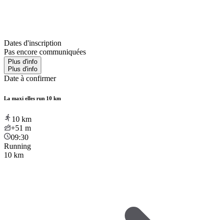
Dates d'inscription
Pas encore communiquées
Plus d'info
Plus d'info
Date à confirmer
La maxi elles run 10 km
10
km
+51
m
09:30
Running
10 km