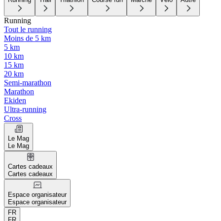
Running
Tout le running
Moins de 5 km
5 km
10 km
15 km
20 km
Semi-marathon
Marathon
Ekiden
Ultra-running
Cross
Le Mag
Le Mag
Cartes cadeaux
Cartes cadeaux
Espace organisateur
Espace organisateur
FR
FR