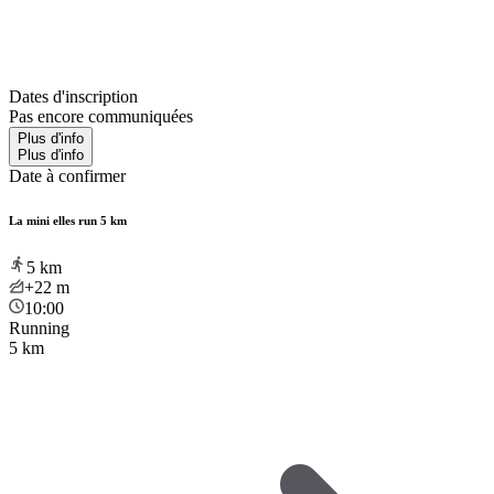
Dates d'inscription
Pas encore communiquées
Plus d'info
Plus d'info
Date à confirmer
La mini elles run 5 km
5
km
+22
m
10:00
Running
5 km