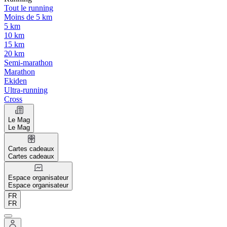
Tout le running
Moins de 5 km
5 km
10 km
15 km
20 km
Semi-marathon
Marathon
Ekiden
Ultra-running
Cross
Le Mag
Le Mag
Cartes cadeaux
Cartes cadeaux
Espace organisateur
Espace organisateur
FR
FR