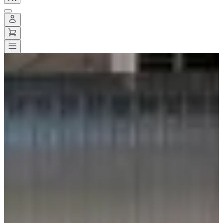
Toutes les courses
>
Running
>
10 km
>
La Decathlonienne Lisieux
La Decathlonienne Lisieux
Enregistrer
Enregistrer
Partager
Partager
Voir toutes les photos
Voir toutes les photos
1 / 1
À propos
Courses
Liste des inscrits
Localisation
Services inclus
Infos