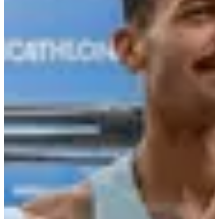
survoltée, tu vivras une parenthèse aussi sportive qu’insolite avant
de filer vers la ligne d’arrivée. Une expérience dont tu te
souviendras longtemps.
3 bonnes raisons de participer :
Vivre une expérience unique : courir à pleine vitesse dans les
allées de ton magasin préféré, c’est probablement l’un des 10
km les plus décalés de l’année.
Donner du sens à ton effort : ton inscription contribue à
soutenir les acteurs de l’écosystème sportif local.
Te dépasser dans la bonne humeur : objectif chrono ou simple
plaisir de courir, l’essentiel est de franchir la ligne d’arrivée
avec le sourire et ta médaille de finisher.
Courses
sam. 26 septembre 2026
La Decathlonienne 10 km
10
km