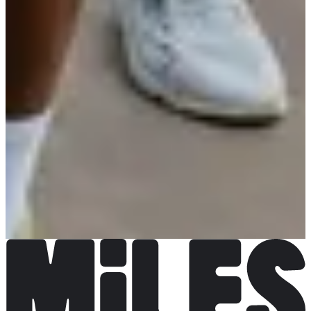
CAL Lisieux
Voir le site web
Choisir une Course
La Decathlonienne 10 km
Inscriptions ouvertes
10,00 €
S'inscrire
S'inscrire