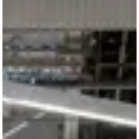
pratiques
Sponsor et partenaire
Organisateur
sept.
26
Date
Samedi 26 septembre 2026
Lieu
Glos
Calvados
Inscriptions
Ouverture le 10 juillet 2026
à 12:00
Fermeture le 23 septembre 2026
à 00:00
La Decathlonienne Lisieux
Prêt pour La Decathlonienne Lisieux ? Chausse tes baskets et viens