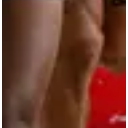
Au programme :
Un parcours de 10km
: découvrez les alentours du
Decathlon Lisieux
Une médaille Finisher !
Un échauffement explosif
Un ravitaillement final vous attendra au Decathlon
Lisieux pour vous redonner de l'énergie
Sponsor et partenaire