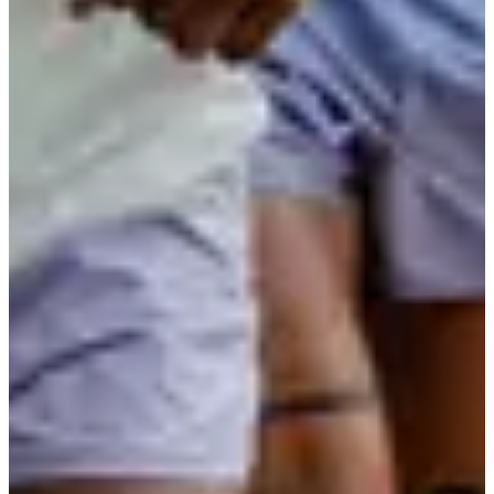
Venez relever ce défi vibrant qui donne envie de repousser ses
limites. Que vous soyez un coureur aguerri ou un amateur en quête
de challenge, la Decathlonienne vous promet une aventure unique.
Retrait des dossards :
- Jeudi 24/09 au Decathlon Lisieux au rayon run de
14h à 19h
-
Vendredi 25/09 au Decathlon Lisieux au rayon run de
14h à 19h
Horaires
et lieu de rdv :
Ouverture du village - 16h00
RDV
:
A l'entrée du Decathlon Lisieux
Echauffement : 17h
Départ à 17h30 du Decathlon Lisieux
Fermeture du village - 20h00