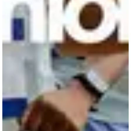
Dossard
Ravitaillements
Lot participant
Consignes
Repas d'après course
Médaille
Meneurs d'allure
Toilettes
Échauffement collectif
Infos pratiques
Le 26 Septembre 2026
, venez vivre la 1ère édition de la
Decathlonienne à Lisieux !