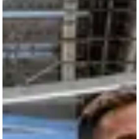
vivre une course où chrono, fête et solidarité se mêlent pour un
moment unique !
Ce qui t’attend sur place :
Une seule distance : 10 km, idéale pour te dépasser, viser un
nouveau chrono ou simplement profiter de l’ambiance.
Un parcours 100 % bitume et urbain, entre les rues de Lisieux
et les abords du magasin.
Une traversée insolite du magasin Decathlon, avec musique,
encouragements et une bonne dose de folie douce au milieu
des rayons.
Une arrivée festive, à partager entre coureurs, bénévoles et
supporters.
Focus parcours : une expérience qui sort de l’ordinaire !
Prépare-toi pour un tracé roulant et dynamique. Le départ est donné
depuis le parking du magasin avant de prendre la direction des
routes environnantes. Puis, garde un peu d’énergie pour le moment
le plus inattendu de la course : la traversée des allées de ton magasin
Decathlon. Entre les encouragements des équipes et l’ambiance