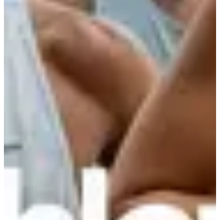
+35
m
>15
ans
17:30
Running
10 km
Inscriptions
10,00 €
S'inscrire
S'inscrire
Liste des inscrits
7 inscrits
Voir la liste
Voir la liste
Services inclus
Parking dédié aux participants