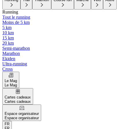
Running
Tout le running
Moins de 5 km
5 km
10 km
15 km
20 km
Semi-marathon
Marathon
Ekiden
Ultra-running
Cross
Le Mag
Le Mag
Cartes cadeaux
Cartes cadeaux
Espace organisateur
Espace organisateur
FR
FR