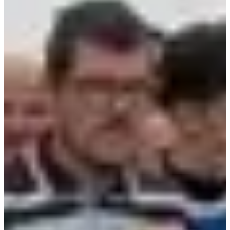
Dates d'inscription
Pas encore communiquées
Plus d'info
Plus d'info
Marche 7 ou 10 km
7
km
10:10
Marche
Randonnée pédestre