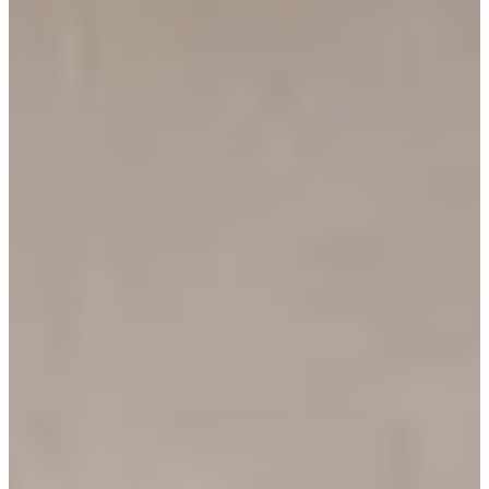
Dates d'inscription
Pas encore communiquées
Plus d'info
Plus d'info
Organisateur
La Dieblingeoise
Voir la page Facebook
Choisir une Course
La dieblingeoise 10 km
12,00 €
Plus d'info
Plus d'info
Marche 7 ou 10 km
12,00 €
Plus d'info
Plus d'info
Course enfant 1 km