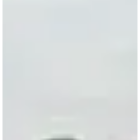
Tous
Running
Marche
dim. 8 novembre 2026
La dieblingeoise 10 km
10
km
10:00
Running
10 km