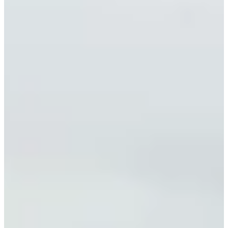
l’événement.
3 (très) bonnes raisons de participer :
Allier sport et solidarité : ton effort contribue directement à
ELLYE et à des associations locales.
Un événement pour tous les âges : enfants, débutants ou
coureurs expérimentés, tout le monde trouve son challenge.
Un moment convivial et festif : repas, petite restauration,
rencontres et ambiance détendue pour se retrouver après la
course.
Résultats :
2024
2025
Courses