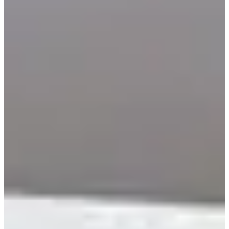
nov.
8
Date
Dimanche 8 novembre 2026
Lieu
Diebling
57 - Moselle
602 participants
en
2025
Envie d’un moment sportif qui fait sens ? La Dieblingeoise, c’est le
rendez-vous où tu peux courir, marcher et soutenir une belle cause
dans la bonne humeur. Au Clos des Arts de Diebling, tout le monde
a sa place : des enfants qui découvrent la course aux adultes qui
veulent se challenger sur 10 km.
Ce que tu vas trouver sur place :
Une course à pied de 10 km chronométrée, idéale pour tester
ton rythme ou simplement te faire plaisir ;