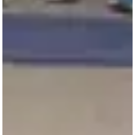
5
km
Marche
Randonnée pédestre