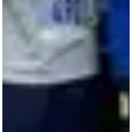
Plus d'info
Course enfant 1 km
1
km
09:10
Running
Moins de 5 km