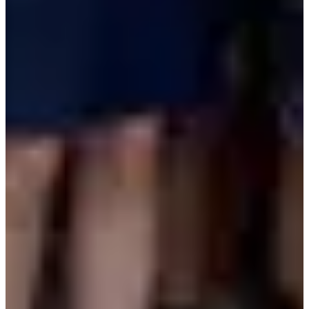
Dates d'inscription
Pas encore communiquées
Plus d'info
Plus d'info
Course enfant 500 m
0.5
km
09:00
Running
Moins de 5 km