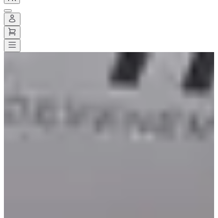
Toutes les courses
>
Running
>
10 km
>
La dieblingeoise
La dieblingeoise
Enregistrer
Enregistrer
Partager
Partager
Voir toutes les photos
Voir toutes les photos
1 / 1
À propos
Courses
Localisation
Organisateur