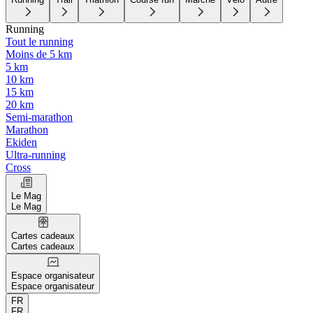
Running
Tout le running
Moins de 5 km
5 km
10 km
15 km
20 km
Semi-marathon
Marathon
Ekiden
Ultra-running
Cross
Le Mag
Le Mag
Cartes cadeaux
Cartes cadeaux
Espace organisateur
Espace organisateur
FR
FR