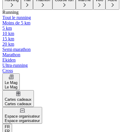
Running
Tout le running
Moins de 5 km
5 km
10 km
15 km
20 km
Semi-marathon
Marathon
Ekiden
Ultra-running
Cross
Le Mag
Le Mag
Cartes cadeaux
Cartes cadeaux
Espace organisateur
Espace organisateur
FR
FR