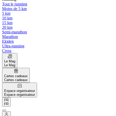
Tout le running
Moins de 5 km
5 km
10 km
15 km
20 km
Semi-marathon
Marathon
Ekiden
Ultra-running
Cross
Le Mag
Le Mag
Cartes cadeaux
Cartes cadeaux
Espace organisateur
Espace organisateur
FR
FR