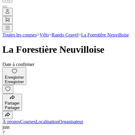
Toutes les courses
>
Vélo
>
Rando Gravel
>
La Forestière Neuvilloise
La Forestière Neuvilloise
Date à confirmer
Enregistrer
Enregistrer
Partager
Partager
À propos
Courses
Localisation
Organisateur
juin
?