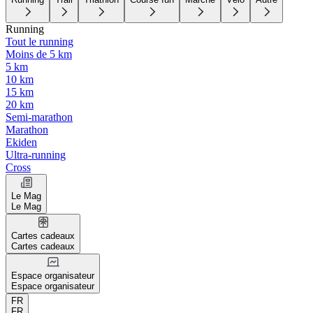
Running
Tout le running
Moins de 5 km
5 km
10 km
15 km
20 km
Semi-marathon
Marathon
Ekiden
Ultra-running
Cross
Le Mag
Le Mag
Cartes cadeaux
Cartes cadeaux
Espace organisateur
Espace organisateur
FR
FR