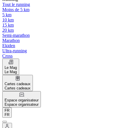
Tout le running
Moins de 5 km
5 km
10 km
15 km
20 km
Semi-marathon
Marathon
Ekiden
Ultra-running
Cross
Le Mag
Le Mag
Cartes cadeaux
Cartes cadeaux
Espace organisateur
Espace organisateur
FR
FR