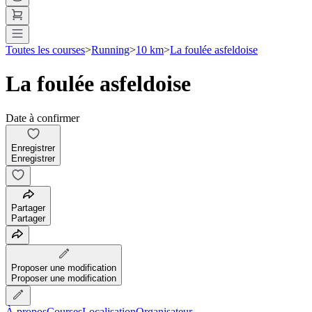
Toutes les courses
>
Running
>
10 km
>
La foulée asfeldoise
La foulée asfeldoise
Date à confirmer
Enregistrer
Enregistrer
Partager
Partager
Proposer une modification
Proposer une modification
À propos
Courses
Localisation
Organisateur