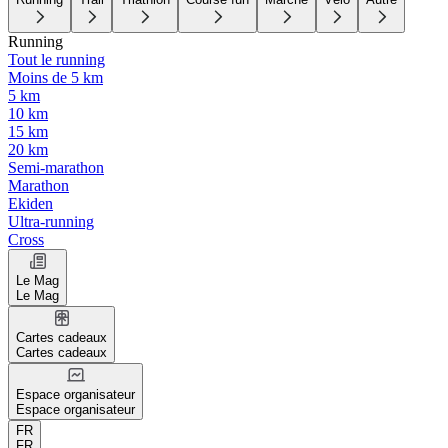
Running
Tout le running
Moins de 5 km
5 km
10 km
15 km
20 km
Semi-marathon
Marathon
Ekiden
Ultra-running
Cross
Le Mag
Le Mag
Cartes cadeaux
Cartes cadeaux
Espace organisateur
Espace organisateur
FR
FR