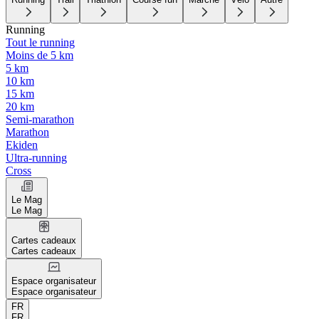
Running
Tout le running
Moins de 5 km
5 km
10 km
15 km
20 km
Semi-marathon
Marathon
Ekiden
Ultra-running
Cross
Le Mag
Le Mag
Cartes cadeaux
Cartes cadeaux
Espace organisateur
Espace organisateur
FR
FR