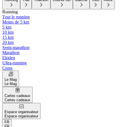
Running
Tout le running
Moins de 5 km
5 km
10 km
15 km
20 km
Semi-marathon
Marathon
Ekiden
Ultra-running
Cross
Le Mag
Le Mag
Cartes cadeaux
Cartes cadeaux
Espace organisateur
Espace organisateur
FR
FR