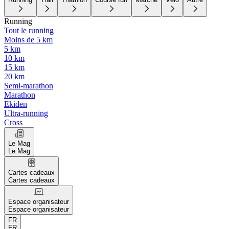
Running
Tout le running
Moins de 5 km
5 km
10 km
15 km
20 km
Semi-marathon
Marathon
Ekiden
Ultra-running
Cross
Le Mag
Le Mag
Cartes cadeaux
Cartes cadeaux
Espace organisateur
Espace organisateur
FR
FR